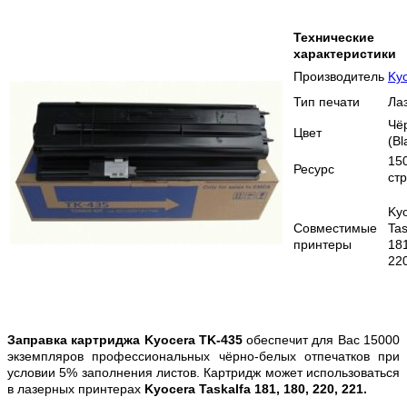
Технические
характеристики
Производитель
Ky
Тип печати
Ла
Чё
Цвет
(Bl
15
Ресурс
ст
Ky
Совместимые
Tas
принтеры
18
220
Заправка картриджа Kyocera TK-435
обеспечит для Вас 15000
экземпляров профессиональных чёрно-белых отпечатков при
условии 5% заполнения листов. Картридж может использоваться
в лазерных принтерах
Kyocera Taskalfa 181, 180, 220, 221.