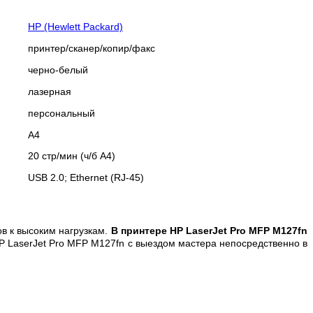
HP (Hewlett Packard)
принтер/сканер/копир/факс
черно-белый
лазерная
персональный
A4
20 стр/мин (ч/б А4)
USB 2.0; Ethernet (RJ-45)
в к высоким нагрузкам.
В принтере HP LaserJet Pro MFP M127fn
HP LaserJet Pro MFP M127fn с выездом мастера непосредственно в