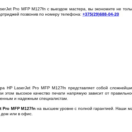
serJet Pro MFP M127fn с выездом мастера, вы экономите не толь
 картриджей позвонив по номеру телефона:
+375(29)688-04-20
ера HP LaserJet Pro MFP M127fn представляет собой сложнейши
ри этом высокое качество печати напрямую зависит от правильн
еренным и надежным специалистам.
t Pro MFP M127fn
на высшем уровне с полной гарантией. Наши м
 дом или в офис.